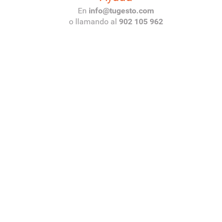
En
ni
segut@of
oc.ot
m
o llamando al
902 105 962