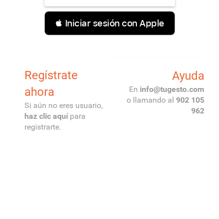
 Iniciar sesión con Apple
Regístrate
Ayuda
En
ni
segut@of
oc.ot
m
ahora
o llamando al
902 105
Si aún no eres usuario,
962
haz clic aquí
para
registrarte.